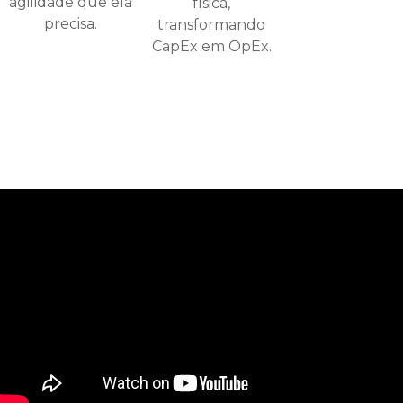
agilidade que ela
física,
precisa.
transformando
CapEx em OpEx.