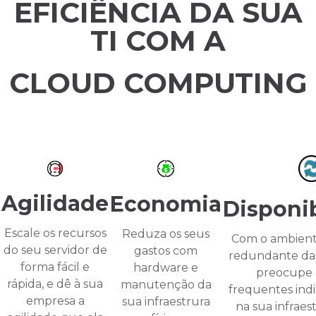
EFICIÊNCIA DA SUA
TI COM A
CLOUD COMPUTING
Agilidade
Economia
Disponi
Escale os recursos
Reduza os seus
Com o ambient
do seu servidor de
gastos com
redundante da 
forma fácil e
hardware e
preocupe 
rápida, e dê à sua
manutenção da
frequentes indi
empresa a
sua infraestrura
na sua infraes